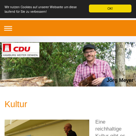
Wir nutzen Cookies auf unserer Webseite um diese
OK!
laufend für Sie zu verbessern!
Jörg Meyer
Kultur
Eine
reichhaltige
Kultur gibt es