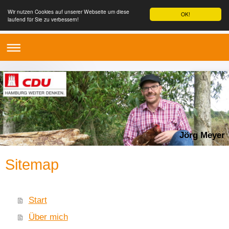
Wir nutzen Cookies auf unserer Webseite um diese
OK!
laufend für Sie zu verbessern!
Jörg Meyer
Sitemap
Start
Über mich